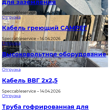
для заземления
Speccableservice
–
14.04.2026
Отгрузка
Кабель греющий САМРЕГ
Speccableservice
–
14.04.2026
Отгрузка
Высоковольтное оборудование
Speccableservice
–
14.04.2026
Отгрузка
Кабель ВВГ 2х2,5
Speccableservice
–
14.04.2026
Отгрузка
Труба гофрированная для