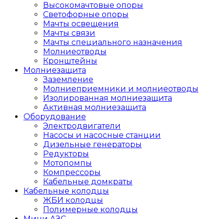
Высокомачтовые опоры
Светофорные опоры
Мачты освещения
Мачты связи
Мачты специального назначения
Молниеотводы
Кронштейны
Молниезащита
Заземление
Молниеприемники и молниеотводы
Изолированная молниезащита
Активная молниезащита
Оборудование
Электродвигатели
Насосы и насосные станции
Дизельные генераторы
Редукторы
Мотопомпы
Компрессоры
Кабельные домкраты
Кабельные колодцы
ЖБИ колодцы
Полимерные колодцы
Мини АЗС