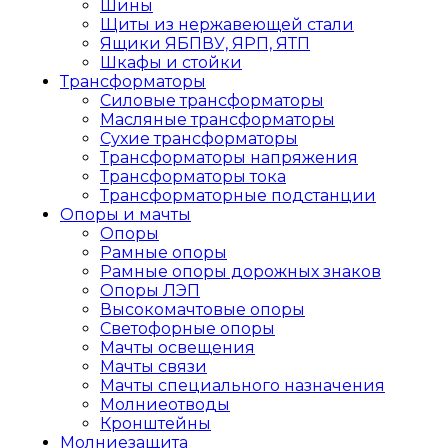
Шины
Щиты из нержавеющей стали
Ящики ЯБПВУ, ЯРП, ЯТП
Шкафы и стойки
Трансформаторы
Силовые трансформаторы
Масляные трансформаторы
Сухие трансформаторы
Трансформаторы напряжения
Трансформаторы тока
Трансформаторные подстанции
Опоры и мачты
Опоры
Рамные опоры
Рамные опоры дорожных знаков
Опоры ЛЭП
Высокомачтовые опоры
Светофорные опоры
Мачты освещения
Мачты связи
Мачты специального назначения
Молниеотводы
Кронштейны
Молниезащита