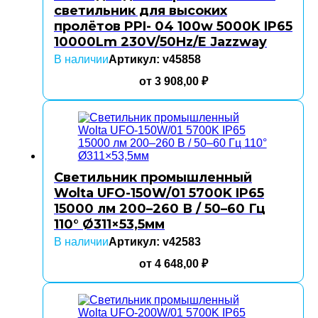
светильник для высоких
пролётов PPI- 04 100w 5000K IP65
10000Lm 230V/50Hz/E Jazzway
В наличии
Артикул: v45858
от
3 908,00
₽
Светильник промышленный
Wolta UFO-150W/01 5700K IP65
15000 лм 200–260 В / 50–60 Гц
110° Ø311×53,5мм
В наличии
Артикул: v42583
от
4 648,00
₽