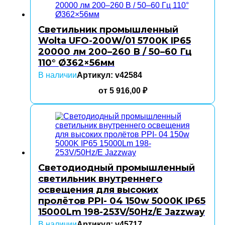
Светильник промышленный
Wolta UFO-200W/01 5700K IP65
20000 лм 200–260 В / 50–60 Гц
110° Ø362×56мм
В наличии
Артикул: v42584
от
5 916,00
₽
Светодиодный промышленный
светильник внутреннего
освещения для высоких
пролётов PPI- 04 150w 5000K IP65
15000Lm 198-253V/50Hz/E Jazzway
В наличии
Артикул: v45717