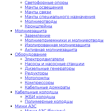
Светофорные опоры
Мачты освещения
Мачты связи
Мачты специального назначения
Молниеотводы
Кронштейны
Молниезащита
Заземление
Молниеприемники и молниеотводы
Изолированная молниезащита
Активная молниезащита
Оборудование
Электродвигатели
Насосы и насосные станции
Дизельные генераторы
Редукторы
Мотопомпы
Компрессоры
Кабельные домкраты
Кабельные колодцы
ЖБИ колодцы
Полимерные колодцы
Мини АЗС
Мини АЗС (бензин)