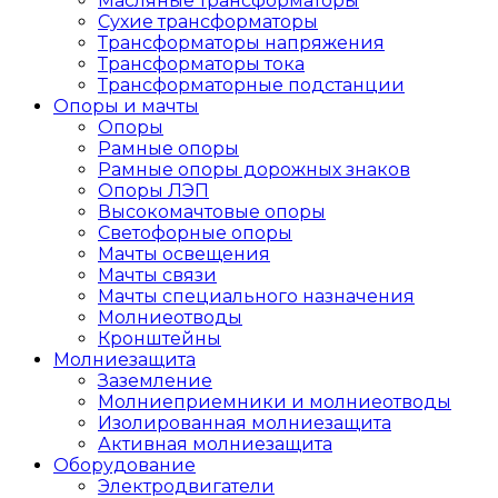
Масляные трансформаторы
Сухие трансформаторы
Трансформаторы напряжения
Трансформаторы тока
Трансформаторные подстанции
Опоры и мачты
Опоры
Рамные опоры
Рамные опоры дорожных знаков
Опоры ЛЭП
Высокомачтовые опоры
Светофорные опоры
Мачты освещения
Мачты связи
Мачты специального назначения
Молниеотводы
Кронштейны
Молниезащита
Заземление
Молниеприемники и молниеотводы
Изолированная молниезащита
Активная молниезащита
Оборудование
Электродвигатели