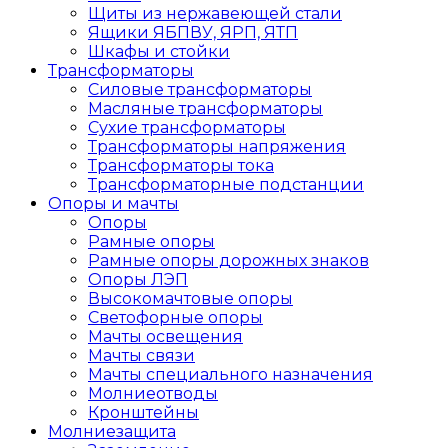
Щиты из нержавеющей стали
Ящики ЯБПВУ, ЯРП, ЯТП
Шкафы и стойки
Трансформаторы
Силовые трансформаторы
Масляные трансформаторы
Сухие трансформаторы
Трансформаторы напряжения
Трансформаторы тока
Трансформаторные подстанции
Опоры и мачты
Опоры
Рамные опоры
Рамные опоры дорожных знаков
Опоры ЛЭП
Высокомачтовые опоры
Светофорные опоры
Мачты освещения
Мачты связи
Мачты специального назначения
Молниеотводы
Кронштейны
Молниезащита