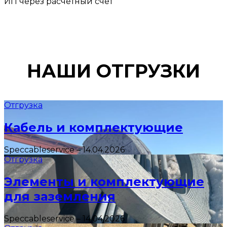
ИП через расчетный счет
НАШИ ОТГРУЗКИ
Отгрузка
Кабель и комплектующие
Speccableservice
–
14.04.2026
Отгрузка
Элементы и комплектующие
для заземления
Speccableservice
–
14.04.2026