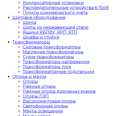
Конденсаторные установки
Распределительные устройства 6-10кВ
Пункты коммерческого учета
Щитовое оборудование
Шины
Щиты из нержавеющей стали
Ящики ЯБПВУ, ЯРП, ЯТП
Шкафы и стойки
Трансформаторы
Силовые трансформаторы
Масляные трансформаторы
Сухие трансформаторы
Трансформаторы напряжения
Трансформаторы тока
Трансформаторные подстанции
Опоры и мачты
Опоры
Рамные опоры
Рамные опоры дорожных знаков
Опоры ЛЭП
Высокомачтовые опоры
Светофорные опоры
Мачты освещения
Мачты связи