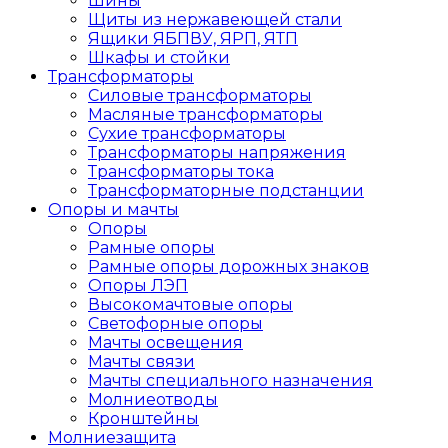
Шины
Щиты из нержавеющей стали
Ящики ЯБПВУ, ЯРП, ЯТП
Шкафы и стойки
Трансформаторы
Силовые трансформаторы
Масляные трансформаторы
Сухие трансформаторы
Трансформаторы напряжения
Трансформаторы тока
Трансформаторные подстанции
Опоры и мачты
Опоры
Рамные опоры
Рамные опоры дорожных знаков
Опоры ЛЭП
Высокомачтовые опоры
Светофорные опоры
Мачты освещения
Мачты связи
Мачты специального назначения
Молниеотводы
Кронштейны
Молниезащита