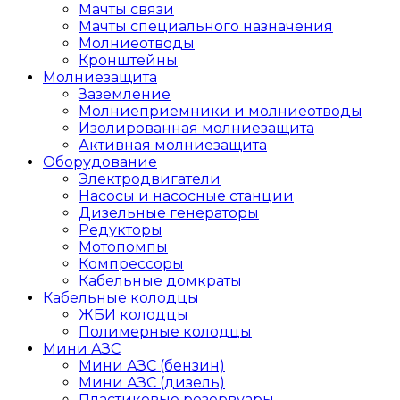
Мачты связи
Мачты специального назначения
Молниеотводы
Кронштейны
Молниезащита
Заземление
Молниеприемники и молниеотводы
Изолированная молниезащита
Активная молниезащита
Оборудование
Электродвигатели
Насосы и насосные станции
Дизельные генераторы
Редукторы
Мотопомпы
Компрессоры
Кабельные домкраты
Кабельные колодцы
ЖБИ колодцы
Полимерные колодцы
Мини АЗС
Мини АЗС (бензин)
Мини АЗС (дизель)
Пластиковые резервуары