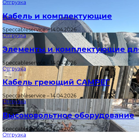
Отгрузка
Кабель и комплектующие
Speccableservice
–
14.04.2026
Отгрузка
Элементы и комплектующие дл
Speccableservice
–
14.04.2026
Отгрузка
Кабель греющий САМРЕГ
Speccableservice
–
14.04.2026
Отгрузка
Высоковольтное оборудование
Speccableservice
–
14.04.2026
Отгрузка