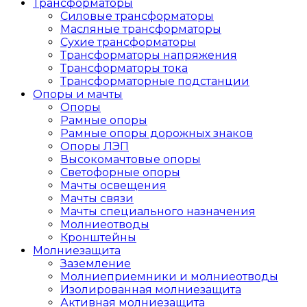
Трансформаторы
Силовые трансформаторы
Масляные трансформаторы
Сухие трансформаторы
Трансформаторы напряжения
Трансформаторы тока
Трансформаторные подстанции
Опоры и мачты
Опоры
Рамные опоры
Рамные опоры дорожных знаков
Опоры ЛЭП
Высокомачтовые опоры
Светофорные опоры
Мачты освещения
Мачты связи
Мачты специального назначения
Молниеотводы
Кронштейны
Молниезащита
Заземление
Молниеприемники и молниеотводы
Изолированная молниезащита
Активная молниезащита