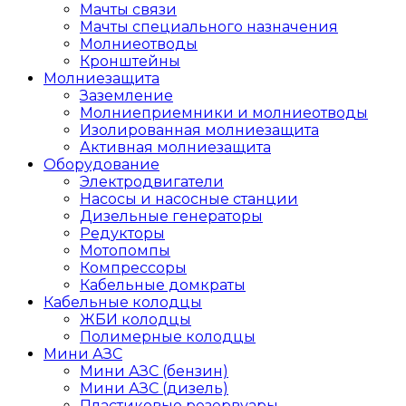
Мачты связи
Мачты специального назначения
Молниеотводы
Кронштейны
Молниезащита
Заземление
Молниеприемники и молниеотводы
Изолированная молниезащита
Активная молниезащита
Оборудование
Электродвигатели
Насосы и насосные станции
Дизельные генераторы
Редукторы
Мотопомпы
Компрессоры
Кабельные домкраты
Кабельные колодцы
ЖБИ колодцы
Полимерные колодцы
Мини АЗС
Мини АЗС (бензин)
Мини АЗС (дизель)
Пластиковые резервуары