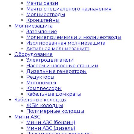
Мачты связи
Мачты специального назначения
Молниеотводы
Кронштейны
Молниезащита
Заземление
Молниеприемники и молниеотводы
Изолированная молниезащита
Активная молниезащита
Оборудование
Электродвигатели
Насосы и насосные станции
Дизельные генераторы
Редукторы
Мотопомпы
Компрессоры
Кабельные домкраты
Кабельные колодцы
ЖБИ колодцы
Полимерные колодцы
Мини АЗС
Мини АЗС (бензин)
Мини АЗС (дизель)
Пластиковые резервуары