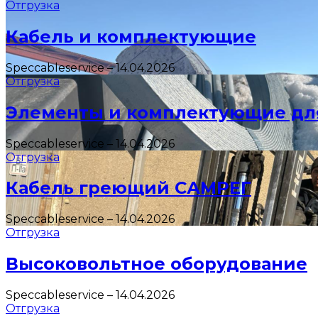
Отгрузка
Кабель и комплектующие
Speccableservice
–
14.04.2026
Отгрузка
Элементы и комплектующие дл
Speccableservice
–
14.04.2026
Отгрузка
Кабель греющий САМРЕГ
Speccableservice
–
14.04.2026
Отгрузка
Высоковольтное оборудование
Speccableservice
–
14.04.2026
Отгрузка