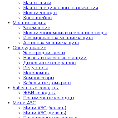
Мачты связи
Мачты специального назначения
Молниеотводы
Кронштейны
Молниезащита
Заземление
Молниеприемники и молниеотводы
Изолированная молниезащита
Активная молниезащита
Оборудование
Электродвигатели
Насосы и насосные станции
Дизельные генераторы
Редукторы
Мотопомпы
Компрессоры
Кабельные домкраты
Кабельные колодцы
ЖБИ колодцы
Полимерные колодцы
Мини АЗС
Мини АЗС (бензин)
Мини АЗС (дизель)
Пластиковые резервуары