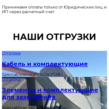
Принимаем оплаты только от Юридических лиц и
ИП через расчетный счет
НАШИ ОТГРУЗКИ
Отгрузка
Кабель и комплектующие
Speccableservice
–
14.04.2026
Отгрузка
Элементы и комплектующие
для заземления
Speccableservice
–
14.04.2026