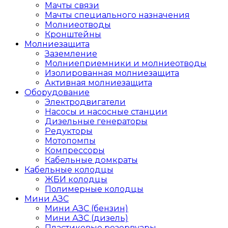
Мачты связи
Мачты специального назначения
Молниеотводы
Кронштейны
Молниезащита
Заземление
Молниеприемники и молниеотводы
Изолированная молниезащита
Активная молниезащита
Оборудование
Электродвигатели
Насосы и насосные станции
Дизельные генераторы
Редукторы
Мотопомпы
Компрессоры
Кабельные домкраты
Кабельные колодцы
ЖБИ колодцы
Полимерные колодцы
Мини АЗС
Мини АЗС (бензин)
Мини АЗС (дизель)
Пластиковые резервуары