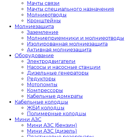
Мачты связи
Мачты специального назначения
Молниеотводы
Кронштейны
Молниезащита
Заземление
Молниеприемники и молниеотводы
Изолированная молниезащита
Активная молниезащита
Оборудование
Электродвигатели
Насосы и насосные станции
Дизельные генераторы
Редукторы
Мотопомпы
Компрессоры
Кабельные домкраты
Кабельные колодцы
ЖБИ колодцы
Полимерные колодцы
Мини АЗС
Мини АЗС (бензин)
Мини АЗС (дизель)
Пластиковые резервуары