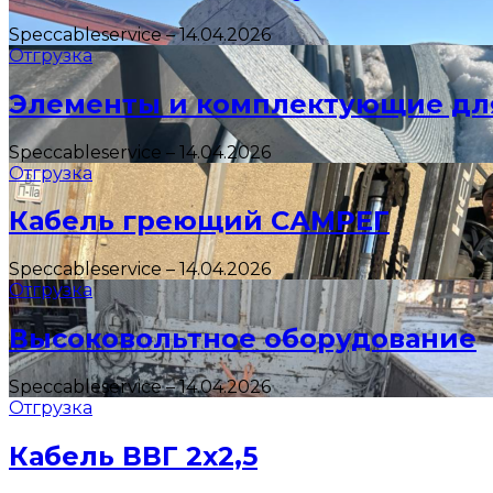
Speccableservice
–
14.04.2026
Отгрузка
Элементы и комплектующие дл
Speccableservice
–
14.04.2026
Отгрузка
Кабель греющий САМРЕГ
Speccableservice
–
14.04.2026
Отгрузка
Высоковольтное оборудование
Speccableservice
–
14.04.2026
Отгрузка
Кабель ВВГ 2х2,5