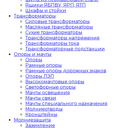
Ящики ЯБПВУ, ЯРП, ЯТП
Шкафы и стойки
Трансформаторы
Силовые трансформаторы
Масляные трансформаторы
Сухие трансформаторы
Трансформаторы напряжения
Трансформаторы тока
Трансформаторные подстанции
Опоры и мачты
Опоры
Рамные опоры
Рамные опоры дорожных знаков
Опоры ЛЭП
Высокомачтовые опоры
Светофорные опоры
Мачты освещения
Мачты связи
Мачты специального назначения
Молниеотводы
Кронштейны
Молниезащита
Заземление