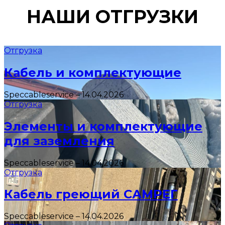
НАШИ ОТГРУЗКИ
Отгрузка
Кабель и комплектующие
Speccableservice
–
14.04.2026
Отгрузка
Элементы и комплектующие
для заземления
Speccableservice
–
14.04.2026
Отгрузка
Кабель греющий САМРЕГ
Speccableservice
–
14.04.2026