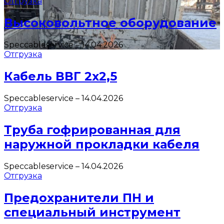
Отгрузка
Высоковольтное оборудование
Speccableservice
–
14.04.2026
Отгрузка
Кабель ВВГ 2х2,5
Speccableservice
–
14.04.2026
Отгрузка
Труба гофрированная для
наружной прокладки кабеля
Speccableservice
–
14.04.2026
Отгрузка
Предохранители ПН и
специальный инструмент