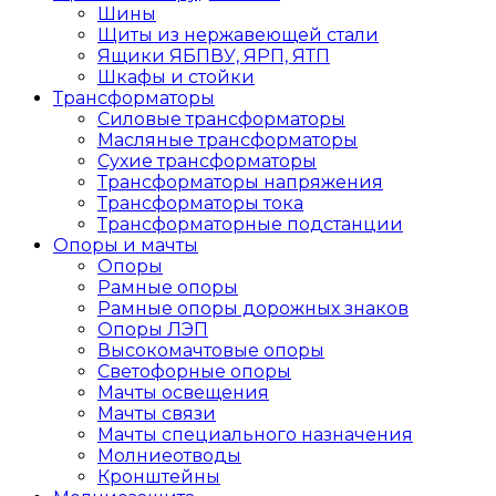
Шины
Щиты из нержавеющей стали
Ящики ЯБПВУ, ЯРП, ЯТП
Шкафы и стойки
Трансформаторы
Силовые трансформаторы
Масляные трансформаторы
Сухие трансформаторы
Трансформаторы напряжения
Трансформаторы тока
Трансформаторные подстанции
Опоры и мачты
Опоры
Рамные опоры
Рамные опоры дорожных знаков
Опоры ЛЭП
Высокомачтовые опоры
Светофорные опоры
Мачты освещения
Мачты связи
Мачты специального назначения
Молниеотводы
Кронштейны