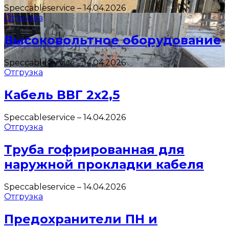
Speccableservice
–
14.04.2026
Отгрузка
Высоковольтное оборудование
Speccableservice
–
14.04.2026
Отгрузка
Кабель ВВГ 2х2,5
Speccableservice
–
14.04.2026
Отгрузка
Труба гофрированная для
наружной прокладки кабеля
Speccableservice
–
14.04.2026
Отгрузка
Предохранители ПН и