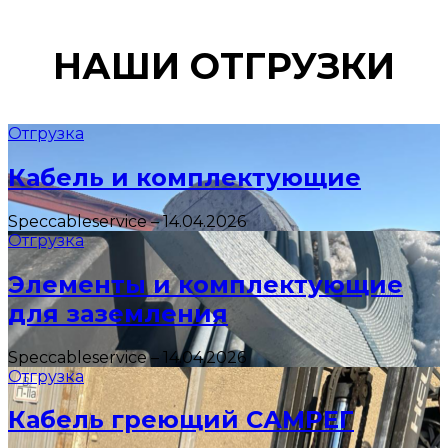
НАШИ ОТГРУЗКИ
Отгрузка
Кабель и комплектующие
Speccableservice
–
14.04.2026
Отгрузка
Элементы и комплектующие
для заземления
Speccableservice
–
14.04.2026
Отгрузка
Кабель греющий САМРЕГ