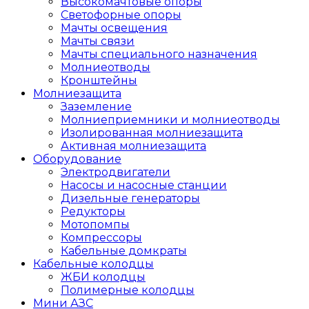
Высокомачтовые опоры
Светофорные опоры
Мачты освещения
Мачты связи
Мачты специального назначения
Молниеотводы
Кронштейны
Молниезащита
Заземление
Молниеприемники и молниеотводы
Изолированная молниезащита
Активная молниезащита
Оборудование
Электродвигатели
Насосы и насосные станции
Дизельные генераторы
Редукторы
Мотопомпы
Компрессоры
Кабельные домкраты
Кабельные колодцы
ЖБИ колодцы
Полимерные колодцы
Мини АЗС