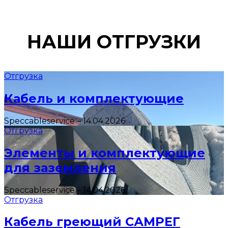
НАШИ ОТГРУЗКИ
Отгрузка
Кабель и комплектующие
Speccableservice
–
14.04.2026
Отгрузка
Элементы и комплектующие
для заземления
Speccableservice
–
14.04.2026
Отгрузка
Кабель греющий САМРЕГ