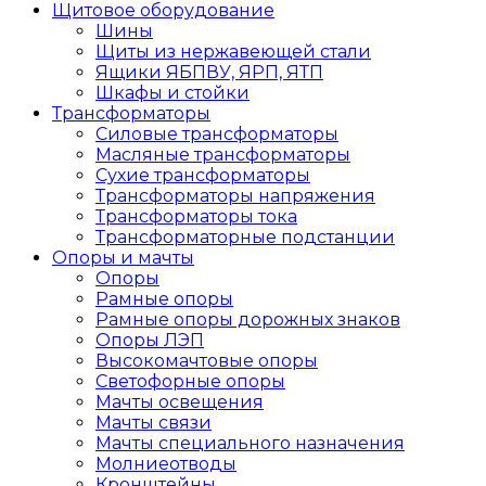
Щитовое оборудование
Шины
Щиты из нержавеющей стали
Ящики ЯБПВУ, ЯРП, ЯТП
Шкафы и стойки
Трансформаторы
Силовые трансформаторы
Масляные трансформаторы
Сухие трансформаторы
Трансформаторы напряжения
Трансформаторы тока
Трансформаторные подстанции
Опоры и мачты
Опоры
Рамные опоры
Рамные опоры дорожных знаков
Опоры ЛЭП
Высокомачтовые опоры
Светофорные опоры
Мачты освещения
Мачты связи
Мачты специального назначения
Молниеотводы
Кронштейны