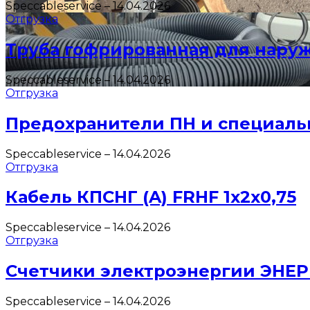
Speccableservice
–
14.04.2026
Отгрузка
Труба гофрированная для нару
Speccableservice
–
14.04.2026
Отгрузка
Предохранители ПН и специаль
Speccableservice
–
14.04.2026
Отгрузка
Кабель КПСНГ (A) FRHF 1х2х0,75
Speccableservice
–
14.04.2026
Отгрузка
Счетчики электроэнергии ЭНЕ
Speccableservice
–
14.04.2026