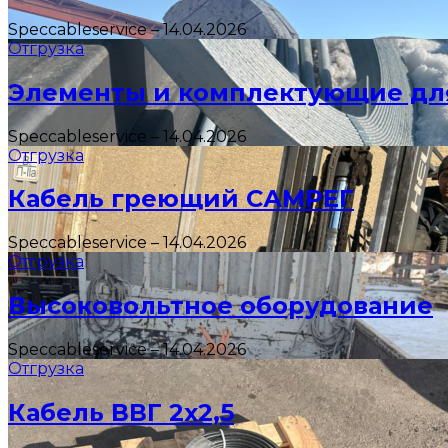
Speccableservice
–
14.04.2026
Отгрузка
Элементы и комплектующие дл
Speccableservice
–
14.04.2026
Отгрузка
Кабель греющий САМРЕГ
Speccableservice
–
14.04.2026
Отгрузка
Высоковольтное оборудование
Speccableservice
–
14.04.2026
Отгрузка
Кабель ВВГ 2х2,5