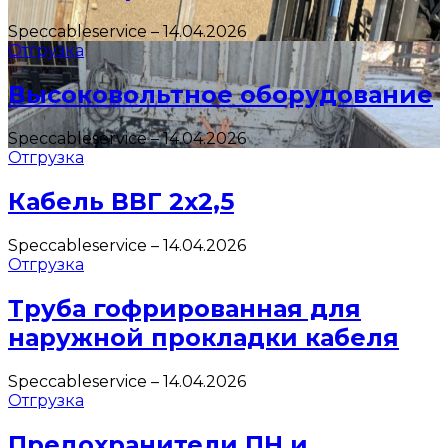
Speccableservice
–
14.04.2026
Отгрузка
Высоковольтное оборудование
Speccableservice
–
14.04.2026
Отгрузка
Кабель ВВГ 2х2,5
Speccableservice
–
14.04.2026
Отгрузка
Труба гофрированная для
наружной прокладки кабеля
Speccableservice
–
14.04.2026
Отгрузка
Предохранители ПН и