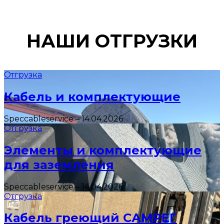
НАШИ ОТГРУЗКИ
Отгрузка
Кабель и комплектующие
Speccableservice
–
14.04.2026
Отгрузка
Элементы и комплектующие
для заземления
Speccableservice
–
14.04.2026
Отгрузка
Кабель греющий САМРЕГ