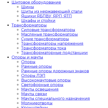
Щитовое оборудование
Шины
Щиты из нержавеющей стали
Ящики ЯБПВУ, ЯРП, ЯТП
Шкафы и стойки
Трансформаторы
Силовые трансформаторы
Масляные трансформаторы
Сухие трансформаторы
Трансформаторы напряжения
Трансформаторы тока
Трансформаторные подстанции
Опоры и мачты
Опоры
Рамные опоры
Рамные опоры дорожных знаков
Опоры ЛЭП
Высокомачтовые опоры
Светофорные опоры
Мачты освещения
Мачты связи
Мачты специального назначения
Молниеотводы
Кронштейны