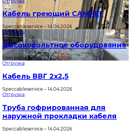
Отгрузка
Кабель греющий САМРЕГ
Speccableservice
–
14.04.2026
Отгрузка
Высоковольтное оборудование
Speccableservice
–
14.04.2026
Отгрузка
Кабель ВВГ 2х2,5
Speccableservice
–
14.04.2026
Отгрузка
Труба гофрированная для
наружной прокладки кабеля
Speccableservice
–
14.04.2026