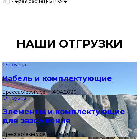
ИП через расчетный счет
НАШИ ОТГРУЗКИ
Отгрузка
Кабель и комплектующие
Speccableservice
–
14.04.2026
Отгрузка
Элементы и комплектующие
для заземления
Speccableservice
–
14.04.2026