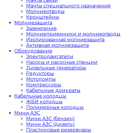
Мачты связи
Мачты специального назначения
Молниеотводы
Кронштейны
Молниезащита
Заземление
Молниеприемники и молниеотводы
Изолированная молниезащита
Активная молниезащита
Оборудование
Электродвигатели
Насосы и насосные станции
Дизельные генераторы
Редукторы
Мотопомпы
Компрессоры
Кабельные домкраты
Кабельные колодцы
ЖБИ колодцы
Полимерные колодцы
Мини АЗС
Мини АЗС (бензин)
Мини АЗС (дизель)
Пластиковые резервуары