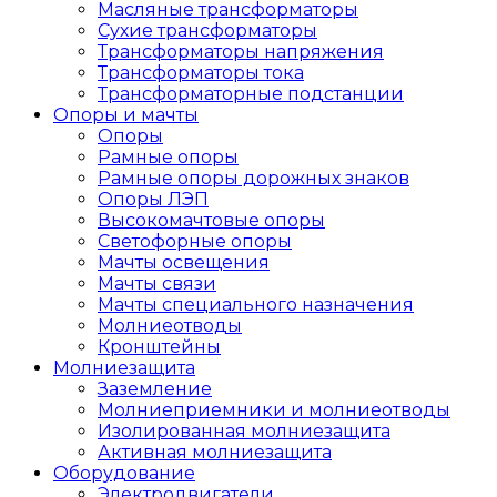
Масляные трансформаторы
Сухие трансформаторы
Трансформаторы напряжения
Трансформаторы тока
Трансформаторные подстанции
Опоры и мачты
Опоры
Рамные опоры
Рамные опоры дорожных знаков
Опоры ЛЭП
Высокомачтовые опоры
Светофорные опоры
Мачты освещения
Мачты связи
Мачты специального назначения
Молниеотводы
Кронштейны
Молниезащита
Заземление
Молниеприемники и молниеотводы
Изолированная молниезащита
Активная молниезащита
Оборудование
Электродвигатели