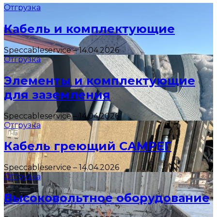
Отгрузка
Кабель и комплектующие
Speccableservice
–
14.04.2026
Отгрузка
Элементы и комплектующие
для заземления
Speccableservice
–
14.04.2026
Отгрузка
Кабель греющий САМРЕГ
Speccableservice
–
14.04.2026
Отгрузка
Высоковольтное оборудование