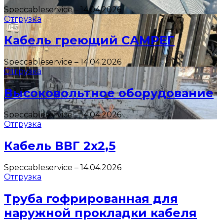
Speccableservice
–
14.04.2026
Отгрузка
Кабель греющий САМРЕГ
Speccableservice
–
14.04.2026
Отгрузка
Высоковольтное оборудование
Speccableservice
–
14.04.2026
Отгрузка
Кабель ВВГ 2х2,5
Speccableservice
–
14.04.2026
Отгрузка
Труба гофрированная для
наружной прокладки кабеля