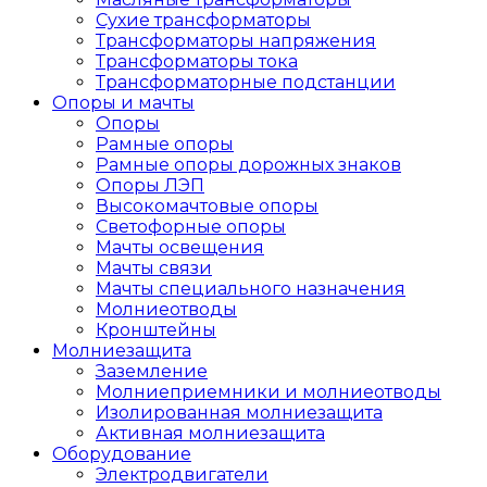
Сухие трансформаторы
Трансформаторы напряжения
Трансформаторы тока
Трансформаторные подстанции
Опоры и мачты
Опоры
Рамные опоры
Рамные опоры дорожных знаков
Опоры ЛЭП
Высокомачтовые опоры
Светофорные опоры
Мачты освещения
Мачты связи
Мачты специального назначения
Молниеотводы
Кронштейны
Молниезащита
Заземление
Молниеприемники и молниеотводы
Изолированная молниезащита
Активная молниезащита
Оборудование
Электродвигатели