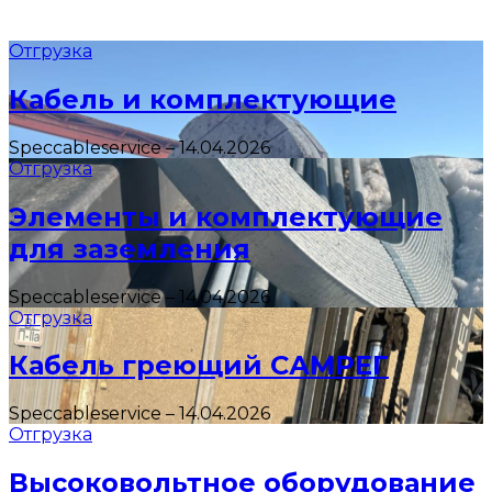
Отгрузка
Кабель и комплектующие
Speccableservice
–
14.04.2026
Отгрузка
Элементы и комплектующие
для заземления
Speccableservice
–
14.04.2026
Отгрузка
Кабель греющий САМРЕГ
Speccableservice
–
14.04.2026
Отгрузка
Высоковольтное оборудование