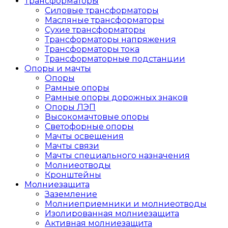
Трансформаторы
Силовые трансформаторы
Масляные трансформаторы
Сухие трансформаторы
Трансформаторы напряжения
Трансформаторы тока
Трансформаторные подстанции
Опоры и мачты
Опоры
Рамные опоры
Рамные опоры дорожных знаков
Опоры ЛЭП
Высокомачтовые опоры
Светофорные опоры
Мачты освещения
Мачты связи
Мачты специального назначения
Молниеотводы
Кронштейны
Молниезащита
Заземление
Молниеприемники и молниеотводы
Изолированная молниезащита
Активная молниезащита