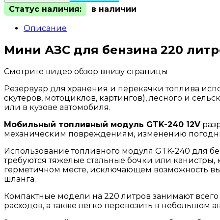
Статус наличия:
в наличии
Описание
Мини АЗС для бензина 220 литр
Смотрите видео обзор внизу страницы
Резервуар для хранения и перекачки топлива испо
скутеров, мотоциклов, картингов), лесного и сель
или в кузове автомобиля.
Мобильный топливный модуль GTK-240 12
V
разр
механическим повреждениям, изменению погодны
Использование топливного модуля GTK-240 для бен
требуются тяжелые стальные бочки или канистры, 
герметичном месте, исключающем возможность выте
шланга.
Компактные модели на 220 литров занимают всег
расходов, а также легко перевозить в небольшом а