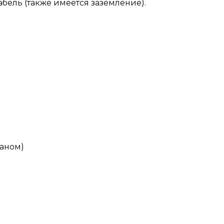
бель (также имеется заземление).
паном)