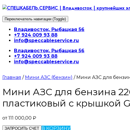
Перейти
к
содержимому
Переключатель навигации (Toggle)
Владивосток, Рыбацкая 56
+7 924 009 93 88
info@speccableservice.ru
Владивосток, Рыбацкая 56
+7 924 009 93 88
info@speccableservice.ru
Главная
/
Мини АЗС (бензин)
/ Мини АЗС для бензина
Мини АЗС для бензина 220-
пластиковый с крышкой G
от
111 000,00
₽
В КОРЗИНУ
ЗАПРОСИТЬ СЧЕТ