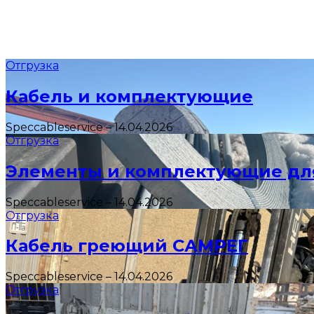
Отгрузка
Кабель и комплектующие
Speccableservice
–
14.04.2026
Отгрузка
Элементы и комплектующие дл
Speccableservice
–
14.04.2026
Отгрузка
Кабель греющий САМРЕГ
Speccableservice
–
14.04.2026
Отгрузка