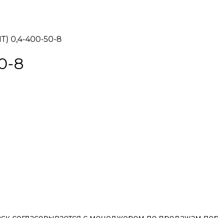
Т) 0,4-400-50-8
0-8
вск согласовывается с менеджером по продажам пер