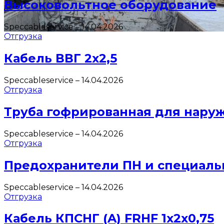
Высоковольтное оборудование
Speccableservice
–
14.04.2026
Отгрузка
Кабель ВВГ 2х2,5
Speccableservice
–
14.04.2026
Отгрузка
Труба гофрированная для нару
Speccableservice
–
14.04.2026
Отгрузка
Предохранители ПН и специаль
Speccableservice
–
14.04.2026
Отгрузка
Кабель КПСНГ (A) FRHF 1х2х0,75