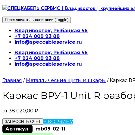
Перейти
к
содержимому
Переключатель навигации (Toggle)
Владивосток, Рыбацкая 56
+7 924 009 93 88
info@speccableservice.ru
Владивосток, Рыбацкая 56
+7 924 009 93 88
info@speccableservice.ru
Главная
/
Металлические щиты и шкафы
/ Каркас В
Каркас ВРУ-1 Unit R разб
от
38 020,00
₽
В КОРЗИНУ
ЗАПРОСИТЬ СЧЕТ
Артикул:
mb09-02-11