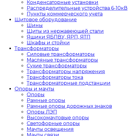
Конденсаторные установки
Распределительные устройства 6-10кВ
Пункты коммерческого учета
Щитовое оборудование
Шины
Щиты из нержавеющей стали
Ящики ЯБПВУ, ЯРП, ЯТП
Шкафы и стойки
Трансформаторы
Силовые трансформаторы
Масляные трансформаторы
Сухие трансформаторы
Трансформаторы напряжения
Трансформаторы тока
Трансформаторные подстанции
Опоры и мачты
Опоры
Рамные опоры
Рамные опоры дорожных знаков
Опоры ЛЭП
Высокомачтовые опоры
Светофорные опоры
Мачты освещения
Мачты связи