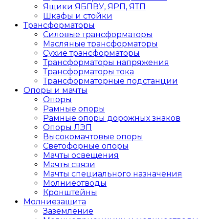
Ящики ЯБПВУ, ЯРП, ЯТП
Шкафы и стойки
Трансформаторы
Силовые трансформаторы
Масляные трансформаторы
Сухие трансформаторы
Трансформаторы напряжения
Трансформаторы тока
Трансформаторные подстанции
Опоры и мачты
Опоры
Рамные опоры
Рамные опоры дорожных знаков
Опоры ЛЭП
Высокомачтовые опоры
Светофорные опоры
Мачты освещения
Мачты связи
Мачты специального назначения
Молниеотводы
Кронштейны
Молниезащита
Заземление