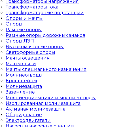
Трансформаторы напряжения
Трансформаторы тока
Трансформаторные подстанции
Опоры и мачты
Опоры
Рамные опоры
Рамные опоры дорожных знаков
Опоры ЛЭП
Высокомачтовые опоры
Светофорные опоры
Мачты освещения
Мачты связи
Мачты специального назначения
Молниеотводы
Кронштейны
Молниезащита
Заземление
Молниеприемники и молниеотводы
Изолированная молниезащита
Активная молниезащита
Оборудование
Электродвигатели
Насосы и насосные станции