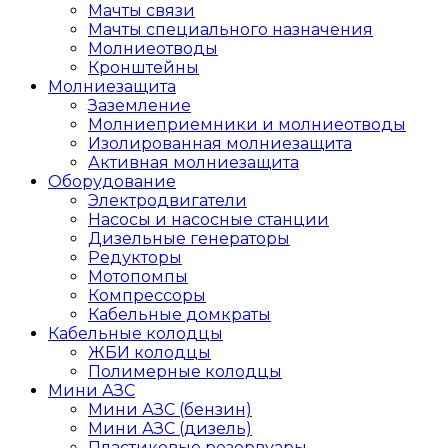
Мачты связи
Мачты специального назначения
Молниеотводы
Кронштейны
Молниезащита
Заземление
Молниеприемники и молниеотводы
Изолированная молниезащита
Активная молниезащита
Оборудование
Электродвигатели
Насосы и насосные станции
Дизельные генераторы
Редукторы
Мотопомпы
Компрессоры
Кабельные домкраты
Кабельные колодцы
ЖБИ колодцы
Полимерные колодцы
Мини АЗС
Мини АЗС (бензин)
Мини АЗС (дизель)
Пластиковые резервуары