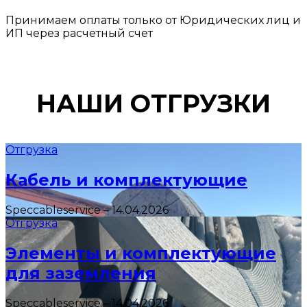
Принимаем оплаты только от Юридических лиц и
ИП через расчетный счет
НАШИ ОТГРУЗКИ
Отгрузка
Кабель и комплектующие
Speccableservice
–
14.04.2026
Отгрузка
Элементы и комплектующие
для заземления
Speccableservice
–
14.04.2026