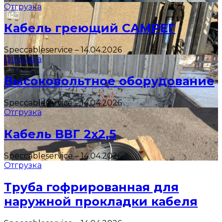
Отгрузка
Кабель греющий САМРЕГ
Speccableservice
–
14.04.2026
Отгрузка
Высоковольтное оборудование
Speccableservice
–
14.04.2026
Отгрузка
Кабель ВВГ 2х2,5
Speccableservice
–
14.04.2026
Отгрузка
Труба гофрированная для
наружной прокладки кабеля