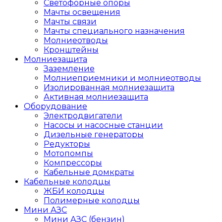
Светофорные опоры
Мачты освещения
Мачты связи
Мачты специального назначения
Молниеотводы
Кронштейны
Молниезащита
Заземление
Молниеприемники и молниеотводы
Изолированная молниезащита
Активная молниезащита
Оборудование
Электродвигатели
Насосы и насосные станции
Дизельные генераторы
Редукторы
Мотопомпы
Компрессоры
Кабельные домкраты
Кабельные колодцы
ЖБИ колодцы
Полимерные колодцы
Мини АЗС
Мини АЗС (бензин)