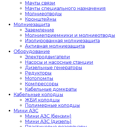
Мачты связи
Мачты специального назначения
Молниеотводы
Кронштейны
Молниезащита
Заземление
Молниеприемники и молниеотводы
Изолированная молниезащита
Активная молниезащита
Оборудование
Электродвигатели
Насосы и насосные станции
Дизельные генераторы
Редукторы
Мотопомпы
Компрессоры
Кабельные домкраты
Кабельные колодцы
ЖБИ колодцы
Полимерные колодцы
Мини АЗС
Мини АЗС (бензин)
Мини АЗС (дизель)
Пластиковые резервуары