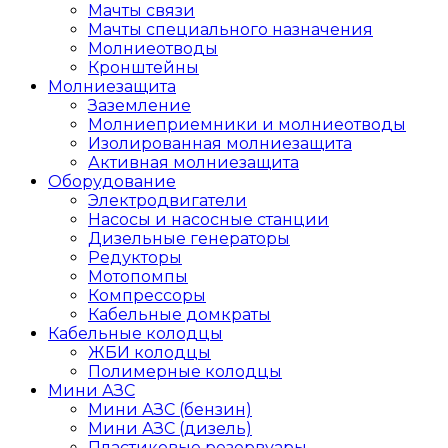
Мачты связи
Мачты специального назначения
Молниеотводы
Кронштейны
Молниезащита
Заземление
Молниеприемники и молниеотводы
Изолированная молниезащита
Активная молниезащита
Оборудование
Электродвигатели
Насосы и насосные станции
Дизельные генераторы
Редукторы
Мотопомпы
Компрессоры
Кабельные домкраты
Кабельные колодцы
ЖБИ колодцы
Полимерные колодцы
Мини АЗС
Мини АЗС (бензин)
Мини АЗС (дизель)
Пластиковые резервуары