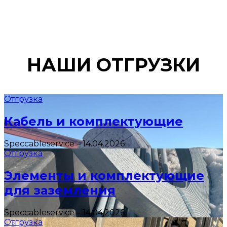
НАШИ ОТГРУЗКИ
Отгрузка
Кабель и комплектующие
Speccableservice
–
14.04.2026
Отгрузка
Элементы и комплектующие
для заземления
Speccableservice
–
14.04.2026
Отгрузка