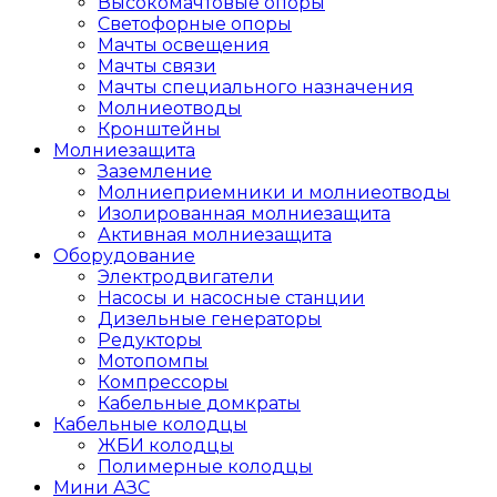
Высокомачтовые опоры
Светофорные опоры
Мачты освещения
Мачты связи
Мачты специального назначения
Молниеотводы
Кронштейны
Молниезащита
Заземление
Молниеприемники и молниеотводы
Изолированная молниезащита
Активная молниезащита
Оборудование
Электродвигатели
Насосы и насосные станции
Дизельные генераторы
Редукторы
Мотопомпы
Компрессоры
Кабельные домкраты
Кабельные колодцы
ЖБИ колодцы
Полимерные колодцы
Мини АЗС