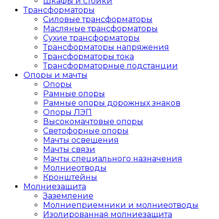
Шкафы и стойки
Трансформаторы
Силовые трансформаторы
Масляные трансформаторы
Сухие трансформаторы
Трансформаторы напряжения
Трансформаторы тока
Трансформаторные подстанции
Опоры и мачты
Опоры
Рамные опоры
Рамные опоры дорожных знаков
Опоры ЛЭП
Высокомачтовые опоры
Светофорные опоры
Мачты освещения
Мачты связи
Мачты специального назначения
Молниеотводы
Кронштейны
Молниезащита
Заземление
Молниеприемники и молниеотводы
Изолированная молниезащита