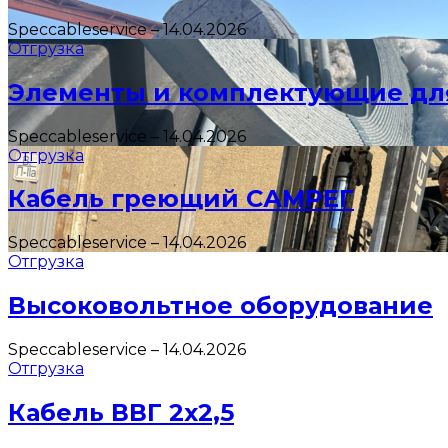
Speccableservice
–
14.04.2026
Отгрузка
Элементы и комплектующие дл
Speccableservice
–
14.04.2026
Отгрузка
Кабель греющий САМРЕГ
Speccableservice
–
14.04.2026
Отгрузка
Высоковольтное оборудование
Speccableservice
–
14.04.2026
Отгрузка
Кабель ВВГ 2х2,5