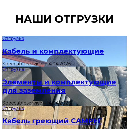
НАШИ ОТГРУЗКИ
Отгрузка
Кабель и комплектующие
Speccableservice
–
14.04.2026
Отгрузка
Элементы и комплектующие
для заземления
Speccableservice
–
14.04.2026
Отгрузка
Кабель греющий САМРЕГ