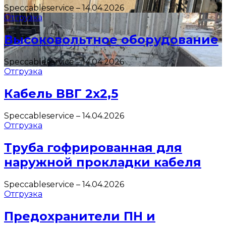
Speccableservice
–
14.04.2026
Отгрузка
Высоковольтное оборудование
Speccableservice
–
14.04.2026
Отгрузка
Кабель ВВГ 2х2,5
Speccableservice
–
14.04.2026
Отгрузка
Труба гофрированная для
наружной прокладки кабеля
Speccableservice
–
14.04.2026
Отгрузка
Предохранители ПН и