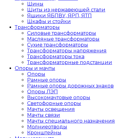
Шины
Щиты из нержавеющей стали
Ящики ЯБПВУ, ЯРП, ЯТП
Шкафы и стойки
Трансформаторы
Силовые трансформаторы
Масляные трансформаторы
Сухие трансформаторы
Трансформаторы напряжения
Трансформаторы тока
Трансформаторные подстанции
Опоры и мачты
Опоры
Рамные опоры
Рамные опоры дорожных знаков
Опоры ЛЭП
Высокомачтовые опоры
Светофорные опоры
Мачты освещения
Мачты связи
Мачты специального назначения
Молниеотводы
Кронштейны