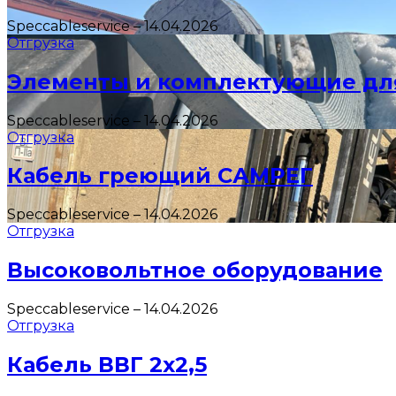
Speccableservice
–
14.04.2026
Отгрузка
Элементы и комплектующие дл
Speccableservice
–
14.04.2026
Отгрузка
Кабель греющий САМРЕГ
Speccableservice
–
14.04.2026
Отгрузка
Высоковольтное оборудование
Speccableservice
–
14.04.2026
Отгрузка
Кабель ВВГ 2х2,5