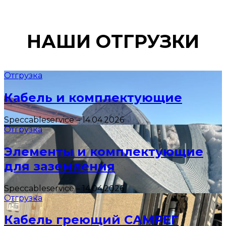
НАШИ ОТГРУЗКИ
Отгрузка
Кабель и комплектующие
Speccableservice
–
14.04.2026
Отгрузка
Элементы и комплектующие
для заземления
Speccableservice
–
14.04.2026
Отгрузка
Кабель греющий САМРЕГ