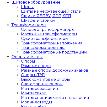
Щитовое оборудование
Шины
Щиты из нержавеющей стали
Ящики ЯБПВУ, ЯРП, ЯТП
Шкафы и стойки
Трансформаторы
Силовые трансформаторы
Масляные трансформаторы
Сухие трансформаторы
Трансформаторы напряжения
Трансформаторы тока
Трансформаторные подстанции
Опоры и мачты
Опоры
Рамные опоры
Рамные опоры дорожных знаков
Опоры ЛЭП
Высокомачтовые опоры
Светофорные опоры
Мачты освещения
Мачты связи
Мачты специального назначения
Молниеотводы
Кронштейны