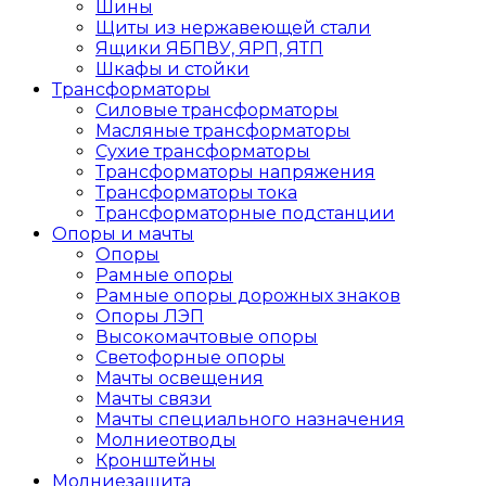
Шины
Щиты из нержавеющей стали
Ящики ЯБПВУ, ЯРП, ЯТП
Шкафы и стойки
Трансформаторы
Силовые трансформаторы
Масляные трансформаторы
Сухие трансформаторы
Трансформаторы напряжения
Трансформаторы тока
Трансформаторные подстанции
Опоры и мачты
Опоры
Рамные опоры
Рамные опоры дорожных знаков
Опоры ЛЭП
Высокомачтовые опоры
Светофорные опоры
Мачты освещения
Мачты связи
Мачты специального назначения
Молниеотводы
Кронштейны
Молниезащита