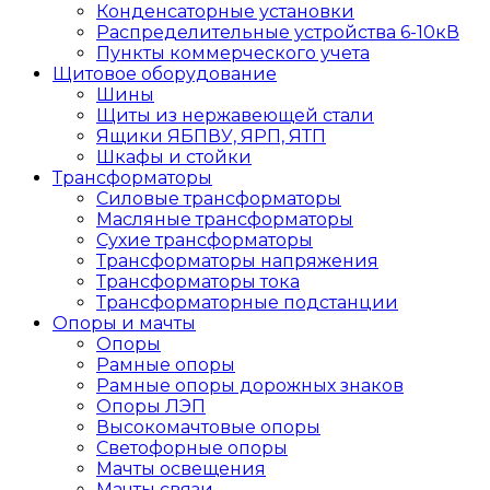
Конденсаторные установки
Распределительные устройства 6-10кВ
Пункты коммерческого учета
Щитовое оборудование
Шины
Щиты из нержавеющей стали
Ящики ЯБПВУ, ЯРП, ЯТП
Шкафы и стойки
Трансформаторы
Силовые трансформаторы
Масляные трансформаторы
Сухие трансформаторы
Трансформаторы напряжения
Трансформаторы тока
Трансформаторные подстанции
Опоры и мачты
Опоры
Рамные опоры
Рамные опоры дорожных знаков
Опоры ЛЭП
Высокомачтовые опоры
Светофорные опоры
Мачты освещения
Мачты связи