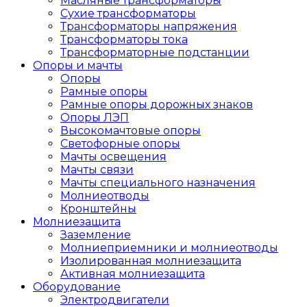
Масляные трансформаторы
Сухие трансформаторы
Трансформаторы напряжения
Трансформаторы тока
Трансформаторные подстанции
Опоры и мачты
Опоры
Рамные опоры
Рамные опоры дорожных знаков
Опоры ЛЭП
Высокомачтовые опоры
Светофорные опоры
Мачты освещения
Мачты связи
Мачты специального назначения
Молниеотводы
Кронштейны
Молниезащита
Заземление
Молниеприемники и молниеотводы
Изолированная молниезащита
Активная молниезащита
Оборудование
Электродвигатели