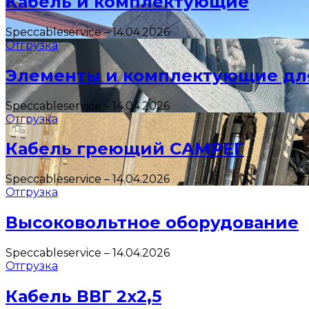
Кабель и комплектующие
Speccableservice
–
14.04.2026
Отгрузка
Элементы и комплектующие дл
Speccableservice
–
14.04.2026
Отгрузка
Кабель греющий САМРЕГ
Speccableservice
–
14.04.2026
Отгрузка
Высоковольтное оборудование
Speccableservice
–
14.04.2026
Отгрузка
Кабель ВВГ 2х2,5