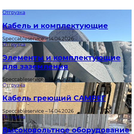
Отгрузка
Кабель и комплектующие
Speccableservice
–
14.04.2026
Отгрузка
Элементы и комплектующие
для заземления
Speccableservice
–
14.04.2026
Отгрузка
Кабель греющий САМРЕГ
Speccableservice
–
14.04.2026
Отгрузка
Высоковольтное оборудование